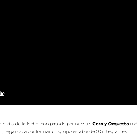
ta el día de la fecha, han pasado por nuestro
Coro y Orquesta
más
ión, llegando a conformar un grupo estable de 50 integrantes.