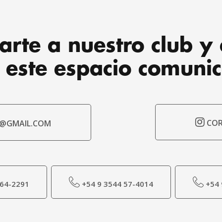
arte a nuestro club y 
 este espacio comunic
COR
@GMAIL.COM
 64-2291
+54 9 3544 57-4014
+54 