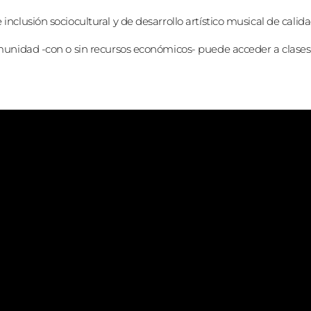
nclusión sociocultural y de desarrollo artístico musical de calida
omunidad -con o sin recursos económicos- puede acceder a clases 